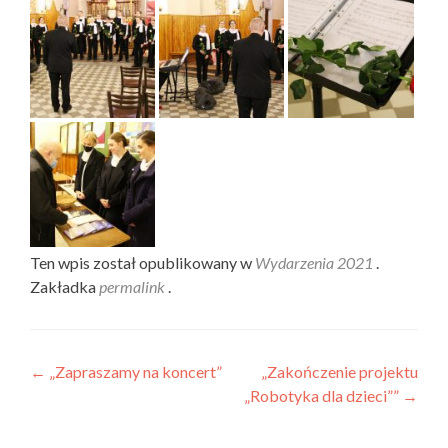
Ten wpis został opublikowany w
Wydarzenia 2021
.
Zakładka
permalink
.
Nawigacja wpisu
←
„Zapraszamy na koncert”
„Zakończenie projektu
„Robotyka dla dzieci””
→