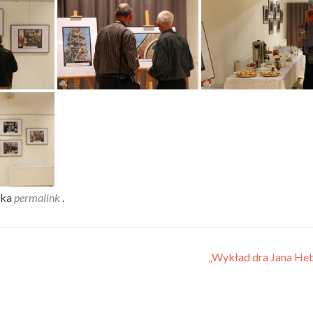
dka
permalink
.
„Wykład dra Jana He