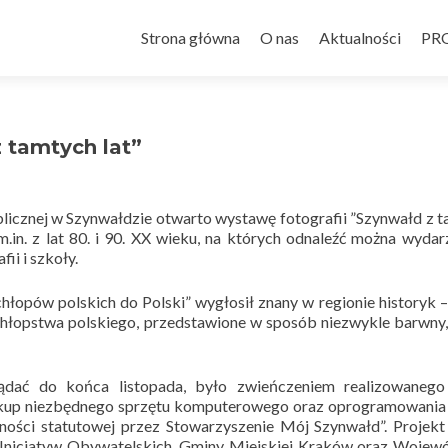
Przejdź do treści
Strona główna
O nas
Aktualności
PR
 tamtych lat”
blicznej w Szynwałdzie otwarto wystawę fotografii ”Szynwałd z 
 m.in. z lat 80. i 90. XX wieku, na których odnaleźć można wydar
fii i szkoły.
łopów polskich do Polski” wygłosił znany w regionie historyk –
chłopstwa polskiego, przedstawion
e w sposób niezwykle barwny,
ądać do końca listopada, było zwieńczeniem realizowanego
akup niezbędnego sprzętu komputerowego oraz oprogramowania
ności statutowej przez Stowarzyszenie Mój Szynwałd”. Projekt
Inicjatyw Obywatelskich, Gminy Miejskiej Kraków oraz Wojew