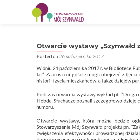
Otwarcie wystawy „Szynwałd z
Posted on
26 października 2017
W dniu 21 października 2017 r. w Bibliotece Pu
lat”. Zaproszeni goście mogli obejrzeć zdjęcia
historii i życia mieszkańców, a także dziejów para
Podczas otwarcia wystawy wykład pt. ”Droga ch
Hebda. Słuchacze poznali szczegółowo dzieje 
humoru.
Otwarcie wystawy, którą można będzie ogl
Stowarzyszenie Mój Szynwałd projektu pn. ”Z
zwiększenia efektywności prowadzonej działal
dofinansowany ze środków Programu Fundusz 