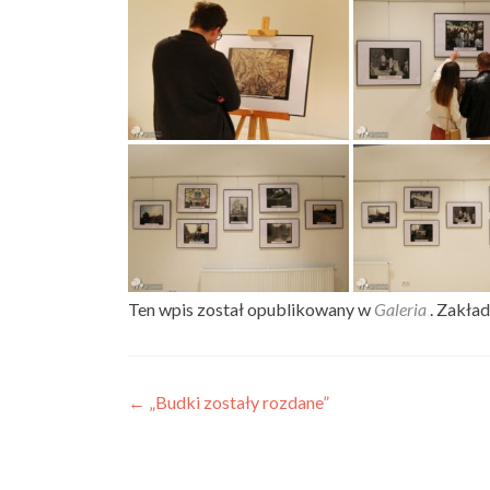
Ten wpis został opublikowany w
Galeria
. Zakła
Nawigacja wpisu
←
„Budki zostały rozdane”