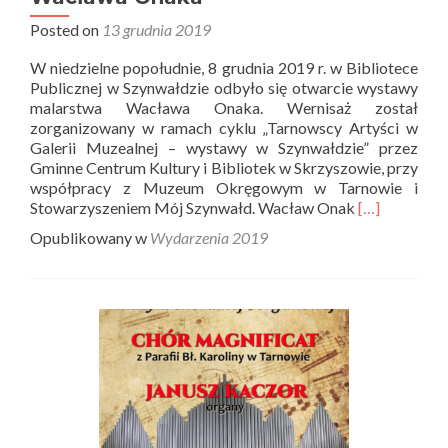
Posted on
13 grudnia 2019
W niedzielne popołudnie, 8 grudnia 2019 r. w Bibliotece
Publicznej w Szynwałdzie odbyło się otwarcie wystawy
malarstwa Wacława Onaka. Wernisaż został
zorganizowany w ramach cyklu „Tarnowscy Artyści w
Galerii Muzealnej – wystawy w Szynwałdzie” przez
Gminne Centrum Kultury i Bibliotek w Skrzyszowie, przy
współpracy z Muzeum Okręgowym w Tarnowie i
Read
Stowarzyszeniem Mój Szynwałd. Wacław Onak
[…]
more
Opublikowany w
Wydarzenia 2019
about
Otwarcie
wystawy
malarstwa
Wacława
Onaka