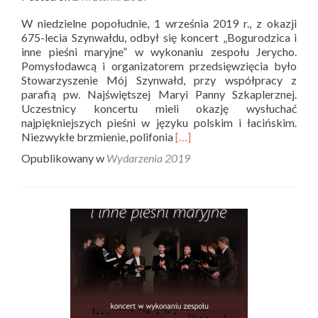
W niedzielne popołudnie, 1 września 2019 r., z okazji
675-lecia Szynwałdu, odbył się koncert „Bogurodzica i
inne pieśni maryjne” w wykonaniu zespołu Jerycho.
Pomysłodawcą i organizatorem przedsięwzięcia było
Stowarzyszenie Mój Szynwałd, przy współpracy z
parafią pw. Najświętszej Maryi Panny Szkaplerznej.
Uczestnicy koncertu mieli okazję wysłuchać
najpiękniejszych pieśni w języku polskim i łacińskim.
Read
Niezwykłe brzmienie, polifonia
[…]
more
Opublikowany w
Wydarzenia 2019
about
Koncert
zespołu
Jerycho
w
Szynwałdzie