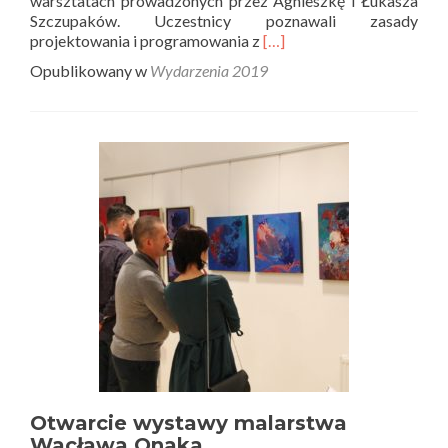
warsztatach prowadzonych przez Agnieszkę i Łukasza
Szczupaków. Uczestnicy poznawali zasady
Read
projektowania i programowania z
[…]
more
Opublikowany w
Wydarzenia 2019
about
Zakończenie
projektu
„Robotyka
dla
dzieci”
Otwarcie wystawy malarstwa
Wacława Onaka