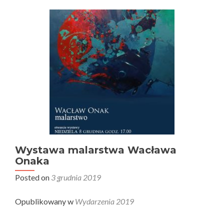
Szynwałdzie
Wystawa malarstwa Wacława
Onaka
Posted on
3 grudnia 2019
Opublikowany w
Wydarzenia 2019