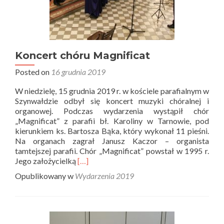
Koncert chóru Magnificat
Posted on
16 grudnia 2019
W niedzielę, 15 grudnia 2019 r. w kościele parafialnym w
Szynwałdzie odbył się koncert muzyki chóralnej i
organowej. Podczas wydarzenia wystąpił chór
„Magnificat” z parafii bł. Karoliny w Tarnowie, pod
kierunkiem ks. Bartosza Bąka, który wykonał 11 pieśni.
Na organach zagrał Janusz Kaczor – organista
tamtejszej parafii. Chór „Magnificat” powstał w 1995 r.
Read
Jego założycielką
[…]
more
Opublikowany w
Wydarzenia 2019
about
Koncert
chóru
Magnificat