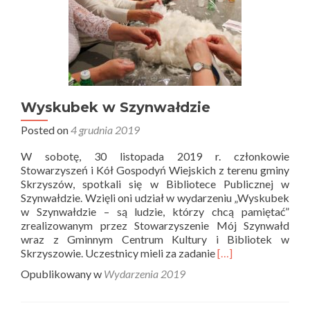
Wyskubek w Szynwałdzie
Posted on
4 grudnia 2019
W sobotę, 30 listopada 2019 r. członkowie
Stowarzyszeń i Kół Gospodyń Wiejskich z terenu gminy
Skrzyszów, spotkali się w Bibliotece Publicznej w
Szynwałdzie. Wzięli oni udział w wydarzeniu „Wyskubek
w Szynwałdzie – są ludzie, którzy chcą pamiętać”
zrealizowanym przez Stowarzyszenie Mój Szynwałd
wraz z Gminnym Centrum Kultury i Bibliotek w
Read
Skrzyszowie. Uczestnicy mieli za zadanie
[…]
more
Opublikowany w
Wydarzenia 2019
about
Wyskubek
w