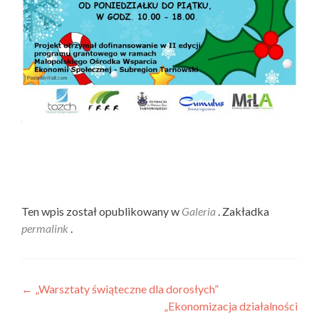
Ten wpis został opublikowany w
Galeria
. Zakładka
permalink
.
Nawigacja wpisu
←
„Warsztaty świąteczne dla dorosłych”
„Ekonomizacja działalności