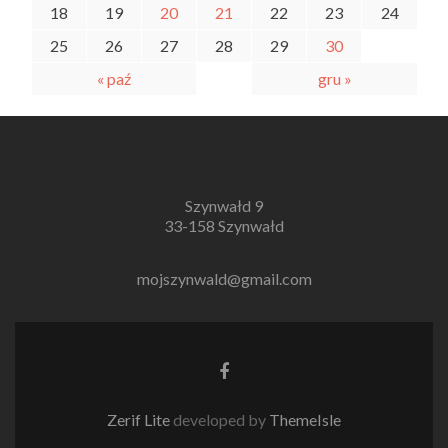
18
19
20
21
22
23
24
25
26
27
28
29
30
« paź
gru »
Szynwałd 9
33-158 Szynwałd
mojszynwald@gmail.com
Link
do
Facebooka
Zerif Lite
developed by
ThemeIsle