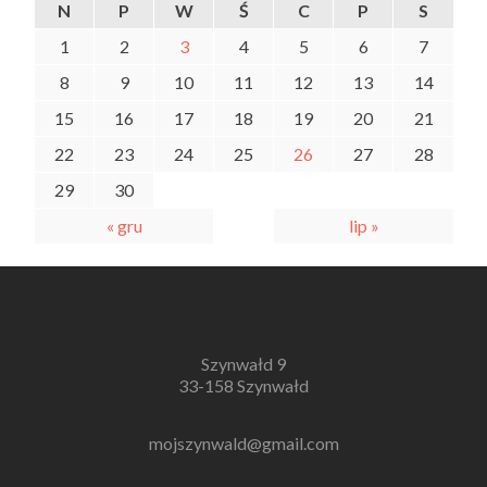
N
P
W
Ś
C
P
S
1
2
3
4
5
6
7
8
9
10
11
12
13
14
15
16
17
18
19
20
21
22
23
24
25
26
27
28
29
30
« gru
lip »
Szynwałd 9
33-158 Szynwałd
mojszynwald@gmail.com